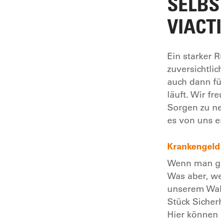
ELBST
IACTI
Ein starker 
zuversichtlic
auch dann fü
läuft. Wir f
Sorgen zu ne
es von uns e
Krankengeld
Wenn man ges
Was aber, we
unserem Wahl
Stück Sicher
Hier können 