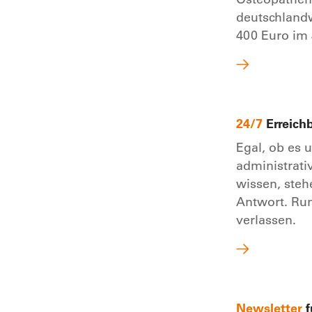
deutschland
400 Euro im 
24/7
Erreich
Egal, ob es
administrati
wissen, ste
Antwort. Run
verlassen.
Newsletter
f