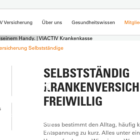
V Versicherung
Über uns
Gesundheitswissen
Mitgli
rsicherung Selbstständige
H -
SELBSTSTÄNDIG
UNG FÜR
KRANKENVERSICH
DIGE
FREIWILLIG
s
erantwortung – und geht jede
 Umso besser, wenn man
Stress bestimmt den Alltag, häufig
IV an seiner Seite hat.
Entspannung zu kurz. Alles unter ein