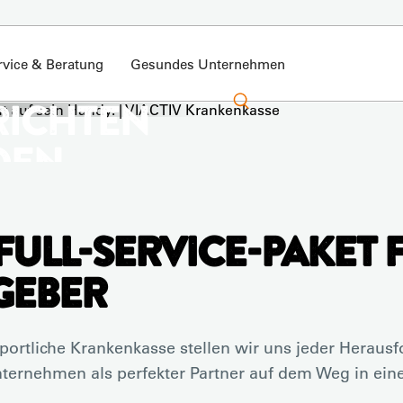
rvice & Beratung
Gesundes Unternehmen
RICHTEN
DEN
FULL-SERVICE-PAKET 
 Tipps für ein gesünderes
Postfach. Mit dem VIACTIV
GEBER
portliche Krankenkasse stellen wir uns jeder Heraus
nternehmen als perfekter Partner auf dem Weg in eine