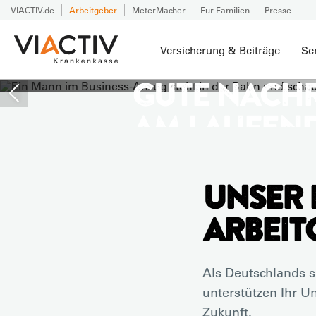
VIACTIV.de
Arbeitgeber
MeterMacher
Für Familien
Presse
Versicherung & Beiträge
Se
GUTE NACH
AM LAUFEN
BAND!
UNSER 
Holen Sie sich Branchen-News und
Unternehmen direkt in Ihr E-Mail-
ARBEIT
Newsletter für Arbeitgeber.
Als Deutschlands s
Newsletter für Arbeitgeber
unterstützen Ihr U
Zukunft.