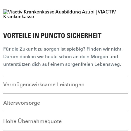
an deine Seite gestellt, der/die dir die Thematik erklärt und
dich in deiner Abteilung unterstützt.
VORTEILE IN PUNCTO SICHERHEIT
Für die Zukunft zu sorgen ist spießig? Finden wir nicht.
Darum denken wir heute schon an dein Morgen und
unterstützen dich auf einem sorgenfreien Lebensweg.
Vermögenswirksame Leistungen
Altersvorsorge
Die VIACTIV bezuschusst vermögenswirksame Leistungen
und legt damit einen wichtigen Grundstein, zum Beispiel für
das eigene Heim oder andere Lebensträume.
Hohe Übernahmequote
Die VIACTIV sorgt für ihre Mitarbeitenden – auch nach der