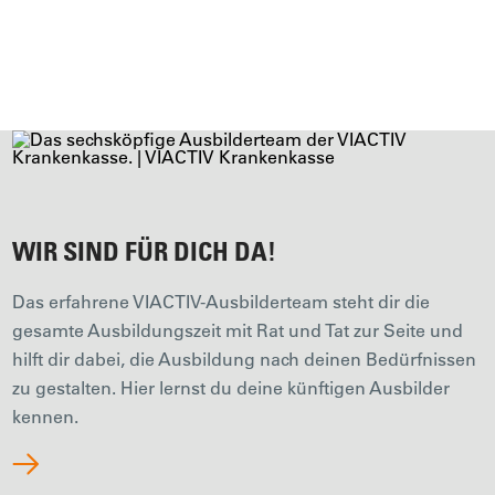
aktiven Berufslaufbahn. Wir bieten dir attraktive
Altersvorsorgeprogramme, die das Sparen leicht machen.
Bisher haben wir all unsere Azubis übernommen. Wir sind
an einer langfristigen Zusammenarbeit interessiert, damit du
und wir besser planen können.
WIR SIND FÜR DICH DA!
Das erfahrene VIACTIV-Ausbilderteam steht dir die
gesamte Ausbildungszeit mit Rat und Tat zur Seite und
hilft dir dabei, die Ausbildung nach deinen Bedürfnissen
zu gestalten. Hier lernst du deine künftigen Ausbilder
kennen.