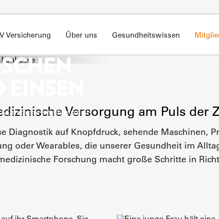
V Versicherung
Über uns
Gesundheitswissen
Mitgli
ISCHEN
 EINSEN
dizinische Versorgung am Puls der Z
Künstliche Intelligenz ist
EINE
se Diagnostik auf Knopfdruck, sehende Maschinen, P
g oder Wearables, die unserer Gesundheit im Allta
 medizinische Forschung macht große Schritte in Rich