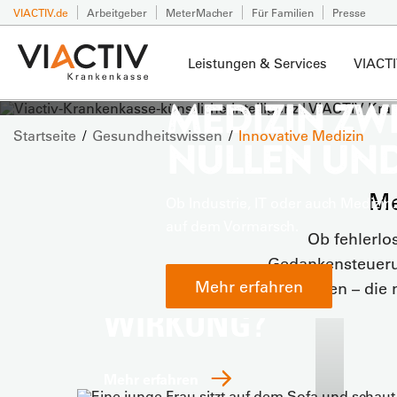
VIACTIV.de
Arbeitgeber
MeterMacher
Für Familien
Presse
Leistungen & Services
VIACTI
MEDIZIN ZW
Startseite
Gesundheitswissen
Innovative Medizin
NULLEN UND
Me
Ob Industrie, IT oder auch Medizin: 
SMART-RINGE – KL
auf dem Vormarsch.
Ob fehlerlo
Gedankensteuerun
RINGE, GROSSE W
Mehr erfahren
helfen – die
IRKUNG?
Mehr erfahren