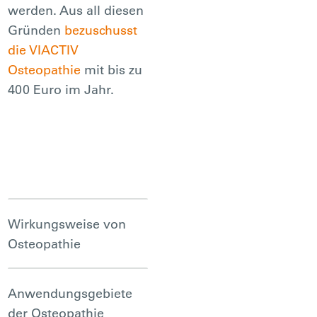
werden. Aus all diesen
Gründen
bezuschusst
die VIACTIV
Osteopathie
mit bis zu
400 Euro im Jahr.
Wirkungsweise von
Osteopathie
Osteopathie wird gerne
Anwendungsgebiete
als „Wunderwaffe“ gegen
der Osteopathie
alle möglichen