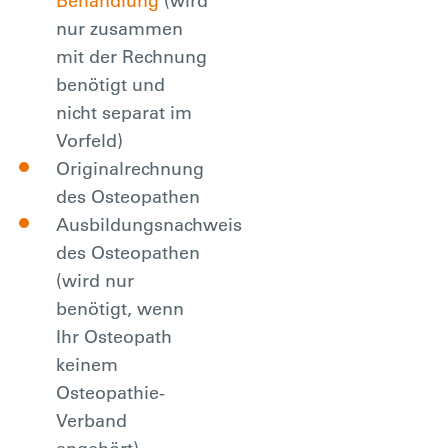
Behandlung
(wird
hingegen bei akuten und
nur zusammen
schwerwiegenden
mit der Rechnung
Beschwerden. Hier sollten
benötigt und
Sie in jedem Fall einen
nicht separat im
Arzt aufsuchen, um eine
fundierte Diagnose zu
Vorfeld)
erhalten und sich
Originalrechnung
optimale
des Osteopathen
Heilungschancen zu
Ausbildungsnachweis
sichern.
des Osteopathen
(wird nur
benötigt, wenn
Ihr Osteopath
keinem
Osteopathie-
Verband