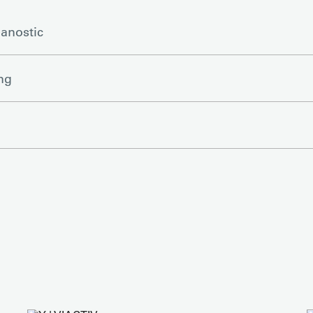
anostic
ng