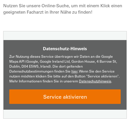
Nutzen Sie unsere Online-Suche, um mit einem Klick einen
geeigneten Facharzt in Ihrer Nähe zu finden!
Datenschutz-Hinweis
Zur Nutzung dieses Service übertragen wir Daten an die Google
Maps API (Google, Google Ireland Ltd, Gordon House, 4 Barrow St,
Dublin, D04 E5W5, Irland). Die dort geltenden
Datenschutzbestimmungen finden Sie
hier
. Wenn Sie den Service
nutzen möchten klicken Sie bitte auf den Button "Service aktivieren".
Mehr Informationen finden Sie in unserem
Datenschutzhinweis
.
Service aktivieren