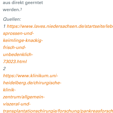
aus direkt geerntet
werden.
7
Quellen:
1
https://www.laves.niedersachsen.de/startseite/l
sprossen-und-
keimlinge-knackig-
frisch-und-
unbedenklich-
73023.html
2
https://www.klinikum.uni-
heidelberg.de/chirurgische-
klinik-
zentrum/allgemein-
viszeral-und-
transplantationschirurgie/forschung/pankreasforsc