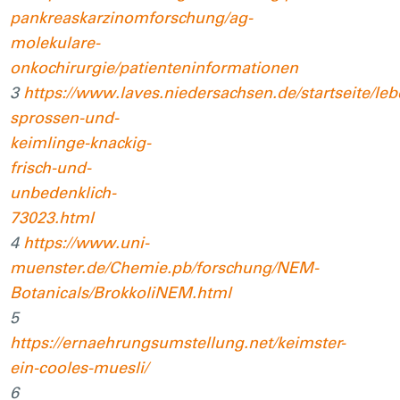
pankreaskarzinomforschung/ag-
molekulare-
onkochirurgie/patienteninformationen
3
https://www.laves.niedersachsen.de/startseite/l
sprossen-und-
keimlinge-knackig-
frisch-und-
unbedenklich-
73023.html
4
https://www.uni-
muenster.de/Chemie.pb/forschung/NEM-
Botanicals/BrokkoliNEM.html
5
https://ernaehrungsumstellung.net/keimster-
ein-cooles-muesli/
6