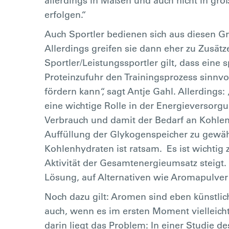
allerdings in Maßen und auch nicht in gr
erfolgen.“
Auch Sportler bedienen sich aus diesen 
Allerdings greifen sie dann eher zu Zusätze
Sportler/Leistungssportler gilt, dass eine
Proteinzufuhr den Trainingsprozess sinnvol
fördern kann“, sagt Antje Gahl. Allerding
eine wichtige Rolle in der Energieversorg
Verbrauch und damit der Bedarf an Kohlen
Auffüllung der Glykogenspeicher zu gewäh
Kohlenhydraten ist ratsam.
Es ist wichtig
Aktivität der Gesamtenergieumsatz steigt. D
Lösung, auf Alternativen wie Aromapulver 
Noch dazu gilt: Aromen sind eben künstlich.
auch, wenn es im ersten Moment vielleicht
darin liegt das Problem: In einer Studie 