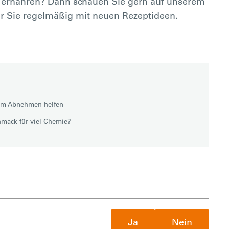
h ernähren? Dann schauen Sie gern auf unserem
ir Sie regelmäßig mit neuen Rezeptideen.
im Abnehmen helfen
hmack für viel Chemie?
Ja
Nein