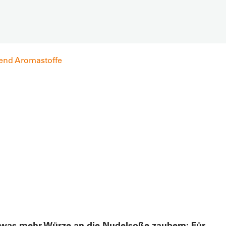
nd Aromastoffe
etwas mehr Würze an die Nudelsoße zaubern: Für