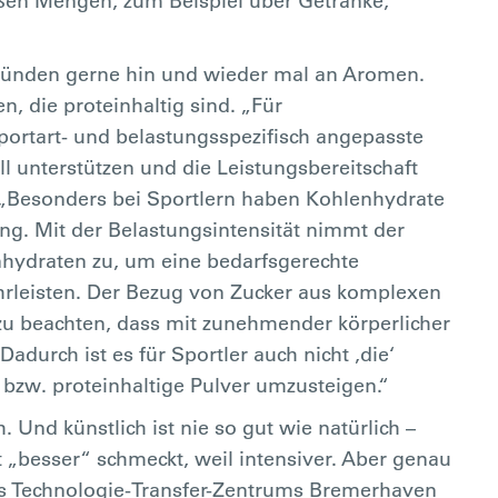
oßen Mengen, zum Beispiel über Getränke,
Gründen gerne hin und wieder mal an Aromen.
n, die proteinhaltig sind. „Für
 sportart- und belastungsspezifisch angepasste
l unterstützen und die Leistungsbereitschaft
s: „Besonders bei Sportlern haben Kohlenhydrate
ung. Mit der Belastungsintensität nimmt der
hydraten zu, um eine bedarfsgerechte
rleisten. Der Bezug von Zucker aus komplexen
 zu beachten, dass mit zunehmender körperlicher
adurch ist es für Sportler auch nicht ‚die‘
bzw. proteinhaltige Pulver umzusteigen.“
 Und künstlich ist nie so gut wie natürlich –
 „besser“ schmeckt, weil intensiver. Aber genau
des Technologie-Transfer-Zentrums Bremerhaven