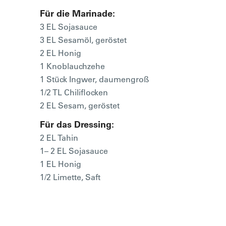
Für die Marinade:
3 EL Sojasauce
3 EL Sesamöl, geröstet
2 EL Honig
1 Knoblauchzehe
1 Stück Ingwer, daumengroß
1/2 TL Chiliflocken
2 EL Sesam, geröstet
Für das Dressing:
2 EL Tahin
1– 2 EL Sojasauce
1 EL Honig
1/2 Limette, Saft