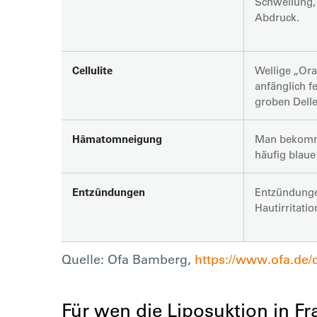
Schwellung, 
Abdruck.
Cellulite
Wellige „Or
anfänglich f
groben Delle
Hämatomneigung
Man bekomm
häufig blaue
Entzündungen
Entzündung
Hautirritatio
Quelle: Ofa Bamberg,
https://www.ofa.de
Für wen die Liposuktion in 