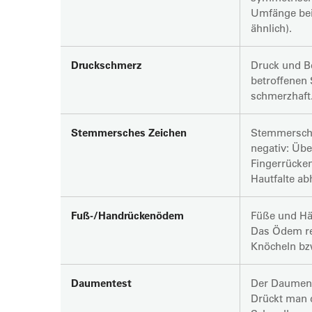
Umfänge bei
ähnlich).
Druckschmerz
Druck und B
betroffenen 
schmerzhaft
Stemmersches Zeichen
Stemmersche
negativ: Üb
Fingerrücken
Hautfalte ab
Fuß-/Handrückenödem
Füße und Hä
Das Ödem re
Knöcheln bz
Daumentest
Der Daumente
Drückt man 