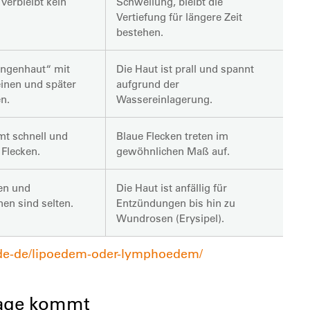
verbleibt kein
Schwellung, bleibt die
Vertiefung für längere Zeit
bestehen.
angenhaut“ mit
Die Haut ist prall und spannt
einen und später
aufgrund der
n.
Wassereinlagerung.
t schnell und
Blaue Flecken treten im
 Flecken.
gewöhnlichen Maß auf.
en und
Die Haut ist anfällig für
nen sind selten.
Entzündungen bis hin zu
Wundrosen (Erysipel).
/de-de/lipoedem-oder-lymphoedem/
Frage kommt