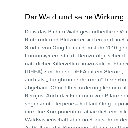
Der Wald und seine Wirkung
Dass das Bad im Wald gesundheitliche Vort
Blutdruck und Blutzucker sinken und auch
Studie von Qing Li aus dem Jahr 2010 geht
Immunsystem stärkt. Demzufolge scheint si
natürlicher Killerzellen auszuwirken. Eb
(DHEA) zunehmen. DHEA ist ein Steroid, e
auch als „Jungbrunnenhormon“ bezeichnet
abgebaut. Ohne Überforderung können also 
Bernjus. Auch das Einatmen von Pflanzen
sogenannte Terpene – hat laut Qing Li pos
einzelne Komponenten tatsächlich einen 
Waldwissenschaft aber noch zu sehr in de
Aufhellung der Stimmung, all das greift in