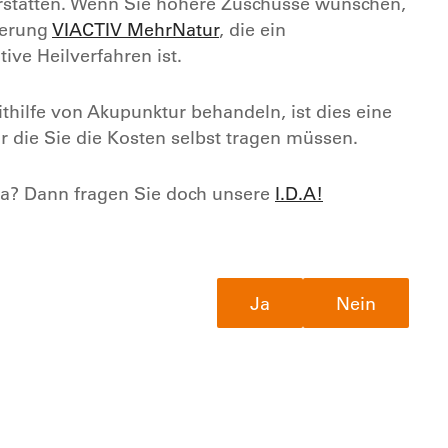
erstatten. Wenn Sie höhere Zuschüsse wünschen,
herung
VIACTIV MehrNatur
, die ein
ive Heilverfahren ist.
thilfe von Akupunktur behandeln, ist dies eine
ür die Sie die Kosten selbst tragen müssen.
a? Dann fragen Sie doch unsere
I.D.A!
Ja
Nein