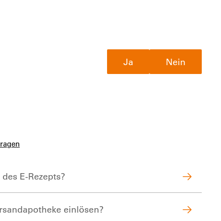
Ja
Nein
Fragen
k des E-Rezepts?
ersandapotheke einlösen?