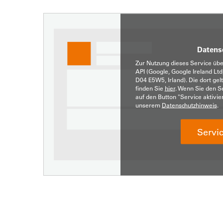
Datens
Zur Nutzung dieses Service üb
API (Google, Google Ireland Ltd
D04 E5W5, Irland). Die dort g
finden Sie
hier
. Wenn Sie den Se
auf den Button "Service aktivie
unserem
Datenschutzhinweis
.
Servic