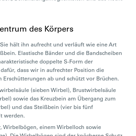
 Zentrum des Körpers
Sie hält ihn aufrecht und verläuft wie eine Art
ßbein. Elastische Bänder und die Bandscheiben
charakteristische doppelte S-Form der
afür, dass wir in aufrechter Position die
h Erschütterungen ab und schützt vor Brüchen.
wirbelsäule (sieben Wirbel), Brustwirbelsäule
Wirbel) sowie das Kreuzbein am Übergang zum
el) und das Steißbein (vier bis fünf
lt werden.
r, Wirbelbögen, einem Wirbelloch sowie
tze). Die Wirbelbögen sind der knöcherne Schutz